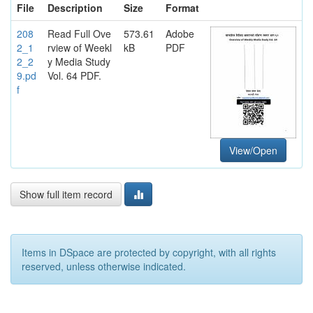
File
Description
Size
Format
208
Read Full Ove
573.61
Adobe
2_1
rview of Weekl
kB
PDF
2_2
y Media Study
9.pd
Vol. 64 PDF.
f
View/Open
Show full item record
Items in DSpace are protected by copyright, with all rights
reserved, unless otherwise indicated.