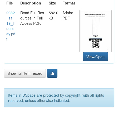
File
Description
Size
Format
2082
Read Full Res
582.6
Adobe
_11_
ources in Full
kB
PDF
19_T
Access PDF.
uesd
ay.pd
f
View/Open
Show full item record
Items in DSpace are protected by copyright, with all rights
reserved, unless otherwise indicated.